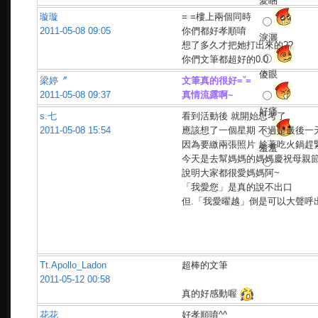
愛睏
璇璇
= =樓上兩個同時
2011-05-08 09:05
你們都好孝順唷
淚灑
想了多久才把她打出來的??
你們文筆都超好的0.0
傻眼
梁婷〞
文筆真的很好=ˇ=
2011-05-08 09:37
真情流露啊~
好痛
s.七
看到活動後 就開始思考了
2011-05-08 15:54
應該想了一個星期 不過是最後一天
因為要繳兩張照片 趁著吃火鍋趕緊偷
羞羞
今天是去幫媽媽的媽媽慶祝母親節
說明大家都很愛媽媽阿~
「我愛您」是真的說不出口
但.「我愛曜越」倒是可以大聲呼
Tt.Apollo_Ladon
超棒的文筆
2011-05-12 00:58
真的好感動喔
花花
好孝順唷^^