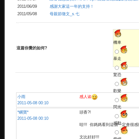
2011/06/09
感謝大家這一年的支持！
2011/05/08
母親節徵文_s.七
機車
這篇你覺的如何?
暴走
驚恐
回覆
歡樂
小雨
感人诶
2011-05-08 00:10
閃光
*睏寶*
頭香?!
2011-05-08 00:10
感動
哇!!! 你媽媽看到這個一定會很感
文比好好!!!