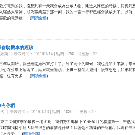
歡打電動的我，沒想到有一天我會成為公眾人物。剛進入隊伍的時候，其實只
入曜越太陽神，成為職業選手那一刻，我的一言一行都已經會被放大了。以前
歡的電動就......(
閱讀全部
)
學會騎機車的經驗
摩羅斯
|
發表時間：2011/01/14
|
點閱：750
|
回應數：22
三年級開始，就已經開始出來打工了。到了高中的時候，我也是半工半讀，每
小心在公車上睡著了，結果就坐過頭，上班一整個大遲到；後來想想，如果我
，也有更多......(
閱讀全部
)
擁有你們
尼洛
|
發表時間：2011/01/13
|
點閱：1030
|
回應數：49
束了這個賽季的最後一場比賽。我們努力地搶下了SF項目的聯盟第一，雖然我
這時問我從小到大我最得意的事情是什麼？我會毫不猶豫的告訴他，我現在最
是受......(
閱讀全部
)