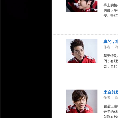
手上的槍
鋼鐵人爭
安。雖然我
真的，
作者： 
我要特別
們才有辦
去，真的，
來自於
作者： 
在還沒進
去年的成
就沒有粉絲