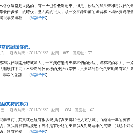
不會永遠都是火熱的，有一天也會低迷起來。但是，粉絲的加油聲卻是我們的
奪最佳步槍手的時候，壓力真的很大，頭一次在錄影前的練習和上場比賽時感
很享受這種......(
閱讀全部
)
非常的謝謝你們。
海爪
|
發表時間：2011/01/23
|
點閱：885
|
回應數：57
感謝我們剛開始時就加入，一直無怨無悔支持我們的粉絲，還有我的家人。一
法繼續打下去；不管遇到什麼樣的挫折跟辛苦，只要聽到你們的鼓勵還有加油
非常的謝謝......(
閱讀全部
)
粉絲支持的動力
賀密
|
發表時間：2011/01/22
|
點閱：1084
|
回應數：62
職業隊前，其實就已經有很多親朋好友支持我進入這領域，而經過一年的奮戰
績，讓我覺得有點疲憊；若不是有粉絲的支持以及對總冠軍的渴望，我也不知
，沒有粉絲......(
閱讀全部
)