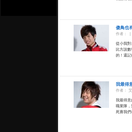
傻鳥也
作者：
|
從小我對
比方說數
的！還記得
我最得
作者： 
我最得意
職業隊，
死賽我們都