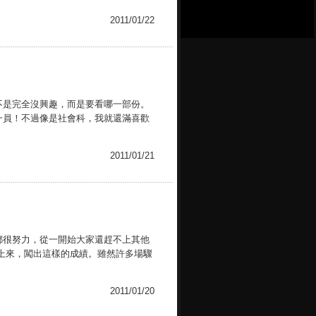
2011/01/22
不是完全沒興趣，而是要看哪一部份。
一員！不過像是社會科，我就還滿喜歡
2011/01/21
都很努力，從一開始大家還趕不上其他
上來，闖出這樣的成績。雖然許多場驟
2011/01/20