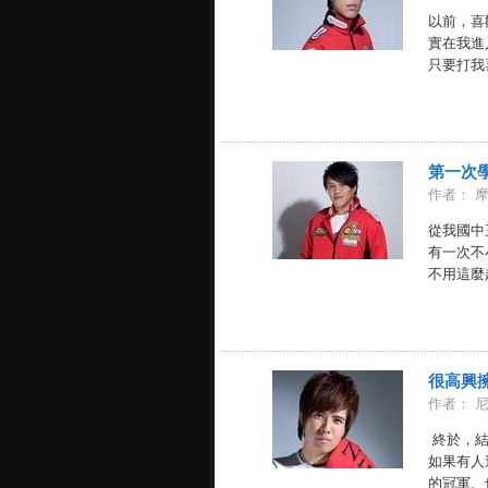
以前，喜
實在我進
只要打我喜
第一次
作者： 
從我國中
有一次不
不用這麼趕
很高興
作者： 
終於，結
如果有人
的冠軍、也不