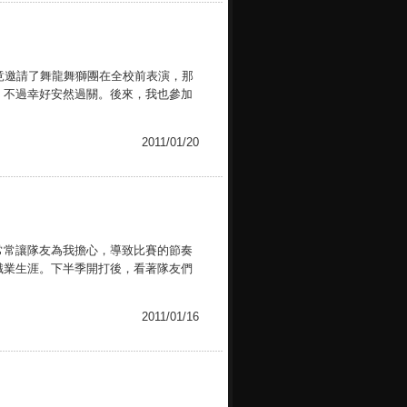
竟邀請了舞龍舞獅團在全校前表演，那
，不過幸好安然過關。後來，我也參加
2011/01/20
常常讓隊友為我擔心，導致比賽的節奏
職業生涯。下半季開打後，看著隊友們
2011/01/16