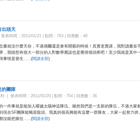
有出頭天
發表時間：2011/01/21
|
點閱：763
|
回應數：40
念書就沒什麼天份，不過偶爾還是會有開竅的時候！其實老實講，我對讀書並
學，我猜想有很大一部分的人對數學應該也是覺得很頭疼吧！至少我就是其中
事情是發生......(
閱讀全部
)
意的團隊
艾利
|
發表時間：2011/01/20
|
點閱：754
|
回應數：36
的一件事就是能加入曜越太陽神這隊伍。雖然我們是一支新的隊伍，不過大家
到現在SF團隊能獨居龍頭。我真的很高興能有這麼一群隊友，大家一起努力拼
沒能把握住......(
閱讀全部
)