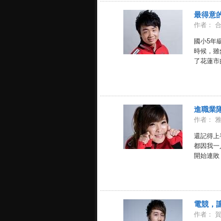
最得意
作者： 
國小5年
時候，雖
了花蓮市的
進職業
作者： 
還記得上
都因我一
開始連敗，
電競，
作者： 