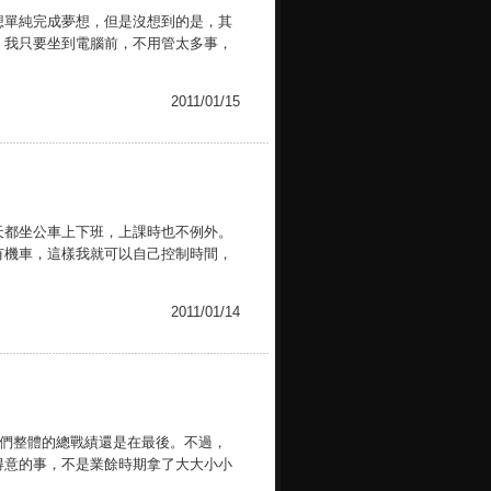
想單純完成夢想，但是沒想到的是，其
，我只要坐到電腦前，不用管太多事，
2011/01/15
天都坐公車上下班，上課時也不例外。
有機車，這樣我就可以自己控制時間，
2011/01/14
們整體的總戰績還是在最後。不過，
得意的事，不是業餘時期拿了大大小小