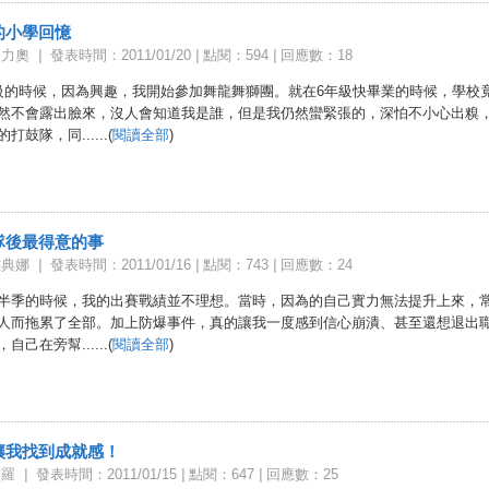
的小學回憶
合力奧
|
發表時間：2011/01/20
|
點閱：594
|
回應數：18
級的時候，因為興趣，我開始參加舞龍舞獅團。就在6年級快畢業的時候，學校
然不會露出臉來，沒人會知道我是誰，但是我仍然蠻緊張的，深怕不小心出糗
打鼓隊，同......(
閱讀全部
)
隊後最得意的事
雅典娜
|
發表時間：2011/01/16
|
點閱：743
|
回應數：24
半季的時候，我的出賽戰績並不理想。當時，因為的自己實力無法提升上來，
人而拖累了全部。加上防爆事件，真的讓我一度感到信心崩潰、甚至還想退出
自己在旁幫......(
閱讀全部
)
讓我找到成就感！
賀羅
|
發表時間：2011/01/15
|
點閱：647
|
回應數：25