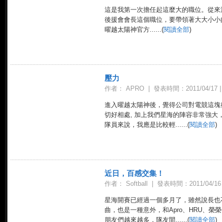
這是我第一次擔任起這麼大的職位。從來
後援會會長這個職位，要帶領著大大小小
曜越太陽神官方......(
閱讀全部
)
壓力
作者： APRO
|
發表時間：2011/04/17
|
進入曜越太陽神後，覺得公司對電競這塊
切好相處, 加上我們星海的陣容非常強大，
隊員來說，我應是比較輕......(
閱讀全部
)
近日，百感交集！
作者： Softball
|
發表時間：2011/04/1
星海開賽已經過一個多月了，雖然說長也
曲，也是一種意外，和Apro、HRU、
朋友們越來越多，隊友間......(
閱讀全部
)