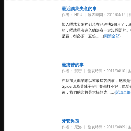
最近讓我失意的事
作者： HRU
|
發表時間：2011/04/12
|
點
加入曜越太陽神到現在已經快2個月了，總
的，曜越星海進入總決賽一定沒問題的。
是贏，都必須一直笑......(
閱讀全部
)
最痛苦的事
作者： 賀密
|
發表時間：2011/04/10
|
點
在我加入職業隊以來最痛苦的事，應該是發
Spider因為某陣子例行賽都打不好，
後，我們的比數是大幅領先......(
閱讀全部
牙套男孩
作者： 尼洛
|
發表時間：2011/04/09
|
點