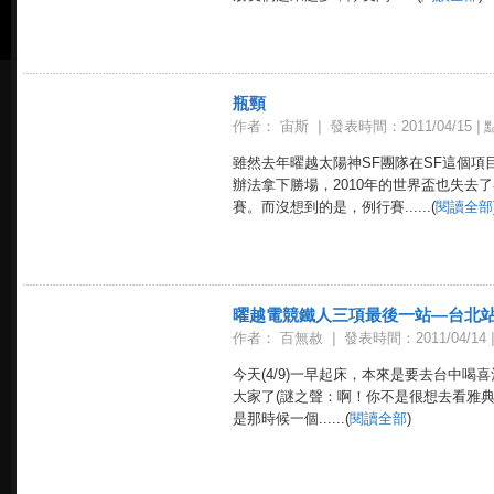
瓶頸
作者： 宙斯
|
發表時間：2011/04/15
|
點
雖然去年曜越太陽神SF團隊在SF這個項
辦法拿下勝場，2010年的世界盃也失去
賽。而沒想到的是，例行賽......(
閱讀全部
曜越電競鐵人三項最後一站—台北
作者： 百無赦
|
發表時間：2011/04/14
|
今天(4/9)一早起床，本來是要去台中
大家了(謎之聲：啊！你不是很想去看雅
是那時候一個......(
閱讀全部
)