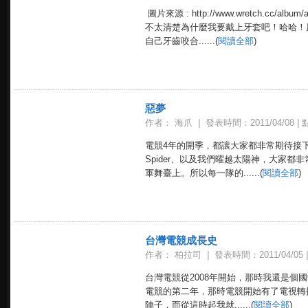
圖片來源 : http://www.wretch.c
不太清楚為什麼我要戴上牙套吧！哈哈！
自己牙齒咬合......(
閱讀全部
)
惡夢
作者： 海爪
|
發表時間：2011/04/08
|
點
電競4年的開季，都讓大家都非常期待接
Spider、以及我們曜越太陽神，大家都
軍舞臺上。所以每一隊的......(
閱讀全部
)
台灣電競成長史
作者： 柏拉司
|
發表時間：2011/04/05
|
台灣電競從2008年開始，那時我還是個
電競的第二年，那時電競開始有了電視轉
陣子，而從這時起我就......(
閱讀全部
)