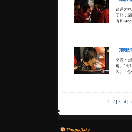
命運之神
子熊，原以
有和&rdquo
〈聯盟消
來源：台
容。2比
因。「你們O
1
|
2
|
3
|
4
|
5