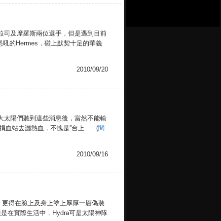
拉司及摩羅斯兩位選手，但是遇到目前
吼的Hermes，碰上默契十足的華義
2010/09/20
大太陽們聽到這些消息後，當然不能輸
去灑熱血，不愧是”台上......(
閱
2010/09/16
，更得在臉上及身上塗上厚厚一層偽裝
但是在實際生活中，Hydra可是太陽神隊