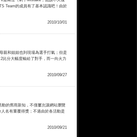
TS Team的成員有了基本認識吧！由於
2010/10/01
的母親和姐姐也到現場為選手打氣；但是
:2比分大幅度輸給了對手，而一向火力
2010/09/27
加活動的舊雨新知，不僅屢次讓網站瀏覽
分人名有重覆得獎；不過由於各活動是
2010/09/21