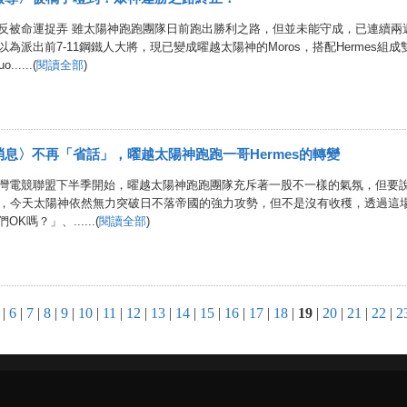
反被命運捉弄 雖太陽神跑跑團隊日前跑出勝利之路，但並未能守成，已連續兩週又
為派出前7-11鋼鐵人大將，現已變成曜越太陽神的Moros，搭配Hermes組成
......(
閱讀全部
)
息〉不再「省話」，曜越太陽神跑跑一哥Hermes的轉變
灣電競聯盟下半季開始，曜越太陽神跑跑團隊充斥著一股不一樣的氣氛，但要
7，今天太陽神依然無力突破日不落帝國的強力攻勢，但不是沒有收穫，透過這
K嗎？」、......(
閱讀全部
)
|
6
|
7
|
8
|
9
|
10
|
11
|
12
|
13
|
14
|
15
|
16
|
17
|
18
|
19
|
20
|
21
|
22
|
2