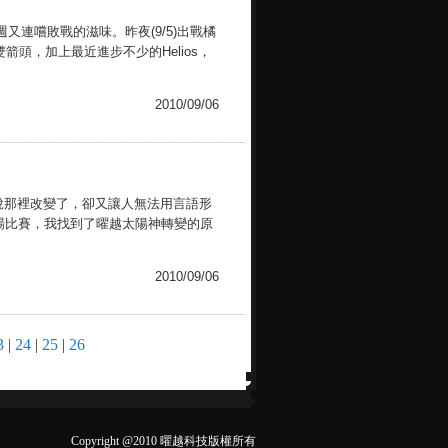
連嚐敗戰的滋味。昨夜(9/5)出戰橘
雙箭頭，加上最近進步不少的Helios，
2010/09/06
說那裡改變了，卻又讓人無法用言語形
場比賽，我找到了曜越太陽神轉變的原
2010/09/06
3
|
24
|
25
|
26
Copyright @2010 曜越科技版權所有