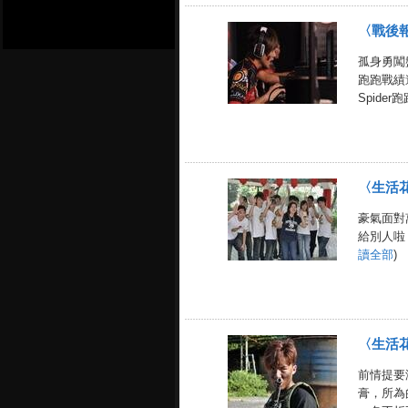
〈戰後
孤身勇闖
跑跑戰績
Spider跑跑.
〈生活
豪氣面對
給別人啦
讀全部
)
〈生活
前情提要
膏，所為的