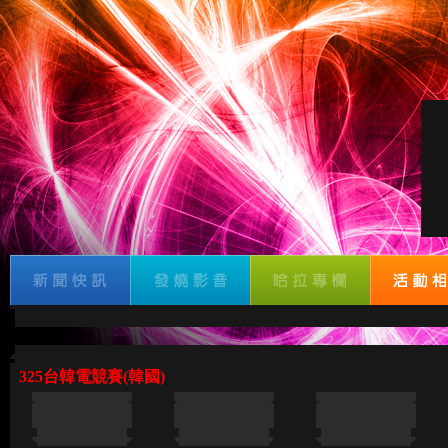
325台韓電競賽(韓國)