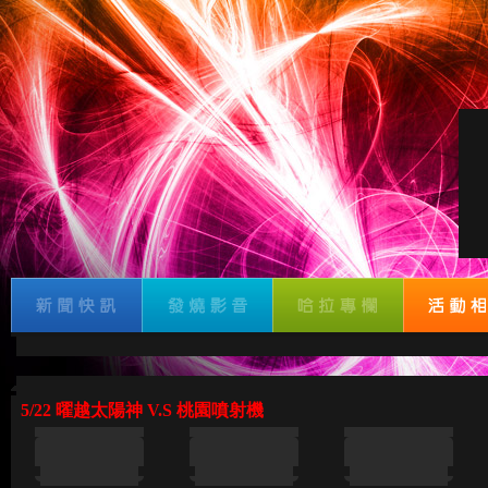
5/22 曜越太陽神 V.S 桃園噴射機