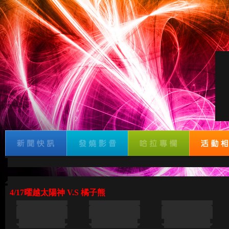
4/17曜越太陽神 V.S 橘子熊