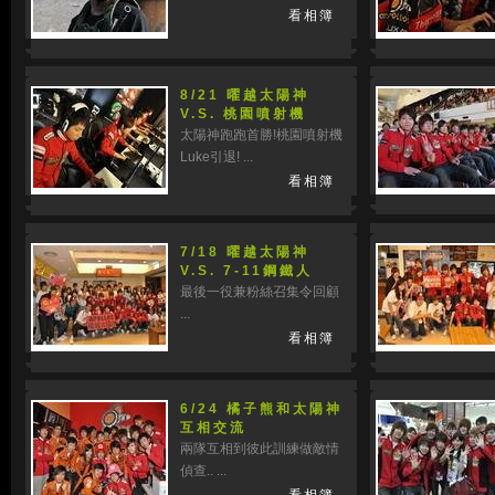
看相簿
8/21 曜越太陽神
V.S. 桃園噴射機
太陽神跑跑首勝!桃園噴射機
Luke引退! ...
看相簿
7/18 曜越太陽神
V.S. 7-11鋼鐵人
最後一役兼粉絲召集令回顧
...
看相簿
6/24 橘子熊和太陽神
互相交流
兩隊互相到彼此訓練做敵情
偵查.. ...